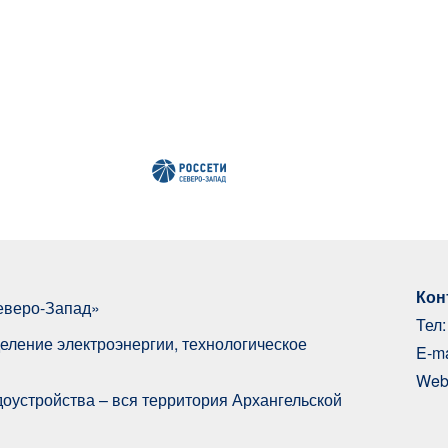
Кон
еверо-Запад»
Тел
еление электроэнергии, технологическое
E-ma
Web
доустройства – вся территория Архангельской