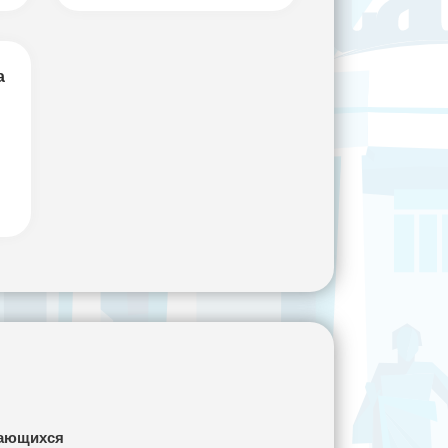
а
сающихся