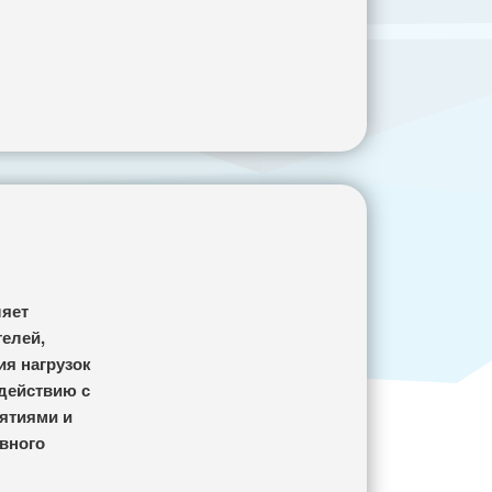
ляет
телей,
ия нагрузок
одействию с
иятиями и
вного