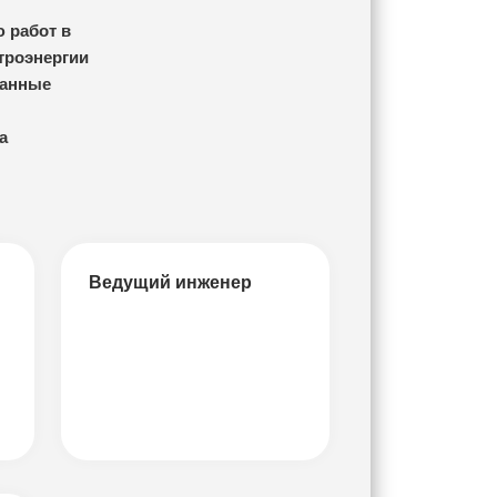
 работ в
троэнергии
занные
а
Ведущий инженер