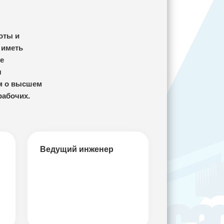
оты и
 иметь
е
я
ом о высшем
рабочих.
Ведущий инженер