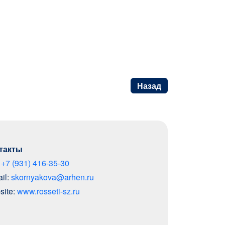
Назад
такты
:
+7 (931) 416-35-30
il:
skornyakova@arhen.ru
site:
www.rosseti-sz.ru