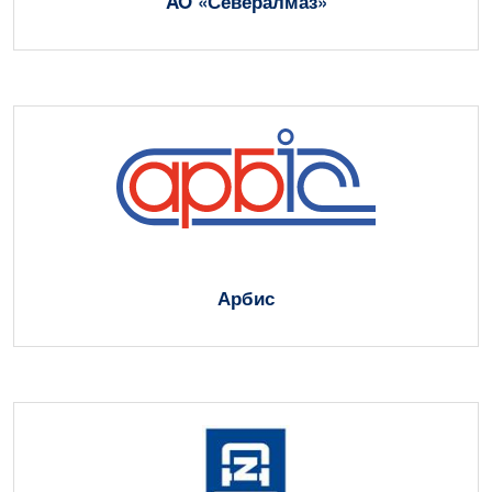
AO «Севералмаз»
Арбис